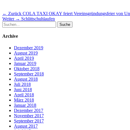
Beitragsnavigation
Vorheriger
← Zurück
COLA TAXI OKAY feiert Vereinsgründungsfeier von Un
Nächster
Beitrag:
Weiter →
Schlittschuhlaufen
Suche
Beitrag:
nach:
Archive
Dezember 2019
August 2019
April 2019
Januar 2019
Oktober 2018
September 2018
August 2018
Juli 2018
Juni 2018
April 2018
März 2018
Januar 2018
Dezember 2017
November 2017
September 2017
August 2017