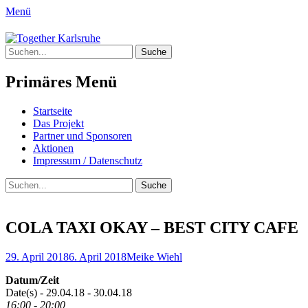
Menü
Together Karlsruhe
Suche
Integration von jungen Menschen mit Flu
nach:
Primäres Menü
Springe
Startseite
zum
Das Projekt
Inhalt
Partner und Sponsoren
Aktionen
Impressum / Datenschutz
Suchen
Suche
nach:
COLA TAXI OKAY – BEST CITY CAFE
Posted
Author
29. April 2018
6. April 2018
Meike Wiehl
on
Datum/Zeit
Date(s) - 29.04.18 - 30.04.18
16:00 - 20:00