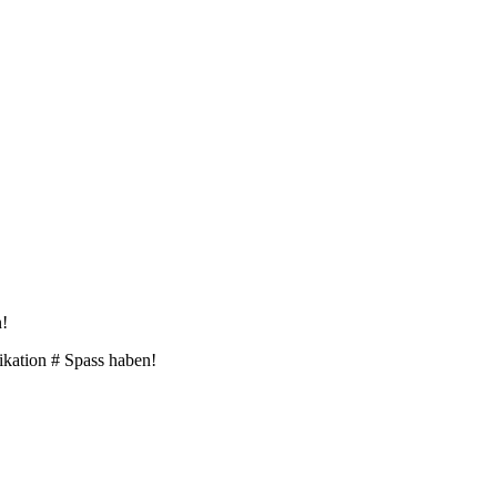
!
ation # Spass haben!