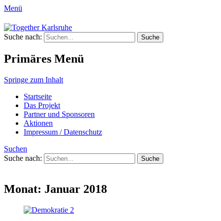
Menü
Together Karlsruhe
Suche nach:
Integration von jungen Menschen mit Flu
Primäres Menü
Springe zum Inhalt
Startseite
Das Projekt
Partner und Sponsoren
Aktionen
Impressum / Datenschutz
Suchen
Suche nach:
Monat:
Januar 2018