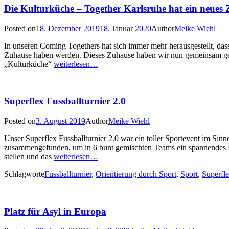
Die Kulturküche – Together Karlsruhe hat ein neues
Posted on
18. Dezember 2019
18. Januar 2020
Author
Meike Wiehl
In unseren Coming Togethers hat sich immer mehr herausgestellt, d
Zuhause haben werden. Dieses Zuhause haben wir nun gemeinsam gesc
„Kulturküche“
weiterlesen…
Superflex Fussballturnier 2.0
Posted on
3. August 2019
Author
Meike Wiehl
Unser Superflex Fussballturnier 2.0 war ein toller Sportevent im Sin
zusammengefunden, um in 6 bunt gemischten Teams ein spannendes F
stellen und das
weiterlesen…
Schlagworte
Fussballturnier
,
Orientierung durch Sport
,
Sport
,
Superfl
Platz für Asyl in Europa