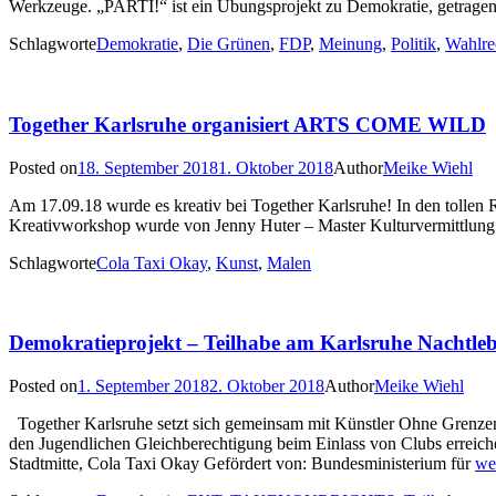
Werkzeuge. „PARTI!“ ist ein Übungsprojekt zu Demokratie, getrage
Schlagworte
Demokratie
,
Die Grünen
,
FDP
,
Meinung
,
Politik
,
Wahlre
Together Karlsruhe organisiert ARTS COME WILD
Posted on
18. September 2018
1. Oktober 2018
Author
Meike Wiehl
Am 17.09.18 wurde es kreativ bei Together Karlsruhe! In den tollen 
Kreativworkshop wurde von Jenny Huter – Master Kulturvermittlung – gel
Schlagworte
Cola Taxi Okay
,
Kunst
,
Malen
Demokratieprojekt – Teilhabe am Karlsruhe Nachtle
Posted on
1. September 2018
2. Oktober 2018
Author
Meike Wiehl
Together Karlsruhe setzt sich gemeinsam mit Künstler Ohne Grenze
den Jugendlichen Gleichberechtigung beim Einlass von Clubs err
Stadtmitte, Cola Taxi Okay Gefördert von: Bundesministerium für
we