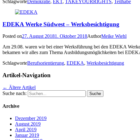
Schlagworte
Demokratie
,
EKT
,
TAKEYOURRIGHTS
,
Teilhabe
EDEKA Werke Südwest – Werksbesichtigung
Posted on
27. August 2018
1. Oktober 2018
Author
Meike Wiehl
Am 29.08. waren wir bei einer Werksführung bei den EDEKA Werken
bekamen wir alles zum Thema Ausbildungsmöglichkeiten bei EDEKA e
Schlagworte
Berufsorientierung
,
EDEKA
,
Werksbesichtigung
Artikel-Navigation
←
Ältere Artikel
Suche nach:
Archive
Dezember 2019
August 2019
April 2019
Januar 2019