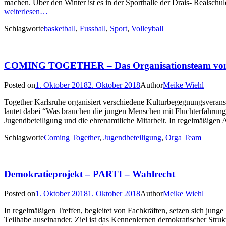
machen. Über den Winter ist es in der Sporthalle der Drais- Realschule
weiterlesen…
Schlagworte
basketball
,
Fussball
,
Sport
,
Volleyball
COMING TOGETHER – Das Organisationsteam von 
Posted on
1. Oktober 2018
2. Oktober 2018
Author
Meike Wiehl
Together Karlsruhe organisiert verschiedene Kulturbegegnungsveran
lautet dabei “Was brauchen die jungen Menschen mit Fluchterfahrung
Jugendbeteiligung und die ehrenamtliche Mitarbeit. In regelmäßigen
Schlagworte
Coming Together
,
Jugendbeteiligung
,
Orga Team
Demokratieprojekt – PARTI – Wahlrecht
Posted on
1. Oktober 2018
1. Oktober 2018
Author
Meike Wiehl
In regelmäßigen Treffen, begleitet von Fachkräften, setzen sich jun
Teilhabe auseinander. Ziel ist das Kennenlernen demokratischer Struk