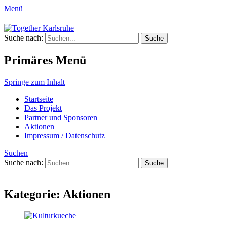
Menü
Together Karlsruhe
Suche nach:
Integration von jungen Menschen mit Flu
Primäres Menü
Springe zum Inhalt
Startseite
Das Projekt
Partner und Sponsoren
Aktionen
Impressum / Datenschutz
Suchen
Suche nach:
Kategorie:
Aktionen