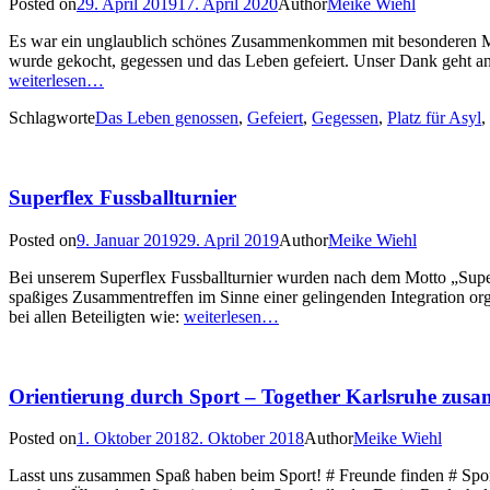
Posted on
29. April 2019
17. April 2020
Author
Meike Wiehl
Es war ein unglaublich schönes Zusammenkommen mit besonderen Men
wurde gekocht, gegessen und das Leben gefeiert. Unser Dank g
weiterlesen…
Schlagworte
Das Leben genossen
,
Gefeiert
,
Gegessen
,
Platz für Asyl
,
Superflex Fussballturnier
Posted on
9. Januar 2019
29. April 2019
Author
Meike Wiehl
Bei unserem Superflex Fussballturnier wurden nach dem Motto „Super
spaßiges Zusammentreffen im Sinne einer gelingenden Integration o
bei allen Beteiligten wie:
weiterlesen…
Orientierung durch Sport – Together Karlsruhe zusa
Posted on
1. Oktober 2018
2. Oktober 2018
Author
Meike Wiehl
Lasst uns zusammen Spaß haben beim Sport! # Freunde finden # S