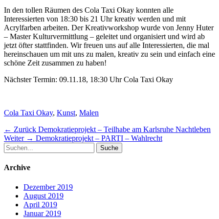
In den tollen Räumen des Cola Taxi Okay konnten alle
Interessierten von 18:30 bis 21 Uhr kreativ werden und mit
Acrylfarben arbeiten. Der Kreativworkshop wurde von Jenny Huter
– Master Kulturvermittlung – geleitet und organisiert und wird ab
jetzt öfter stattfinden. Wir freuen uns auf alle Interessierten, die mal
hereinschauen um mit uns zu malen, kreativ zu sein und einfach eine
schöne Zeit zusammen zu haben!
Nächster Termin: 09.11.18, 18:30 Uhr Cola Taxi Okay
Schlagworte
Cola Taxi Okay
,
Kunst
,
Malen
Beitragsnavigation
Vorheriger
← Zurück
Demokratieprojekt – Teilhabe am Karlsruhe Nachtleben
Nächster
Beitrag:
Weiter →
Demokratieprojekt – PARTI – Wahlrecht
Suche
Beitrag:
nach:
Archive
Dezember 2019
August 2019
April 2019
Januar 2019