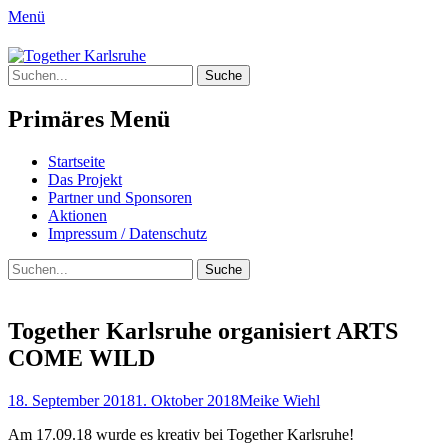
Menü
Together Karlsruhe
Suche
Integration von jungen Menschen mit
nach:
Fluchterfahrung und
Primäres Menü
Migrationshintergrund
Springe
Startseite
zum
Das Projekt
Inhalt
Partner und Sponsoren
Aktionen
Impressum / Datenschutz
Suchen
Suche
nach:
Together Karlsruhe organisiert ARTS
COME WILD
Posted
Author
18. September 2018
1. Oktober 2018
Meike Wiehl
on
Am 17.09.18 wurde es kreativ bei Together Karlsruhe!