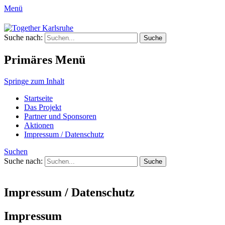
Menü
Together Karlsruhe
Suche nach:
Integration von jungen Menschen mit
Fluchterfahrung und
Primäres Menü
Migrationshintergrund
Springe zum Inhalt
Startseite
Das Projekt
Partner und Sponsoren
Aktionen
Impressum / Datenschutz
Suchen
Suche nach:
Impressum / Datenschutz
Impressum