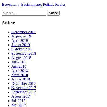
Schlagworte
Begegnung
,
Besichtigung
,
Polizei
,
Revier
Suche
nach:
Archive
Dezember 2019
August 2019
April 2019
Januar 2019
Oktober 2018
September 2018
August 2018
Juli 2018
Juni 2018
April 2018
März 2018
Januar 2018
Dezember 2017
November 2017
September 2017
August 2017
Juli 2017
Mai 2017