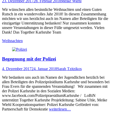
Posted
Author
23. Dezember 2017
28. Februar 2018
Meike Wiehl
on
Wir wünschen allen besinnliche Weihnachten und einen Guten
Rutsch in ein wundervolles Jahr 2018! In diesem Zusammenhang
möchten wir uns herzlichst auch im Namen aller Beteiligten für die
einzigartige Unterstützung bedanken! Nur zusammen konnten
unsere Veranstaltungen in dieser Fülle umgesetzt werden. Vielen
Dank! Das Together Karlsruhe Team
Schlagworte
Weihnachten
Begegnung mit der Polizei
Posted
Author
4. Dezember 2017
24. Januar 2018
Sarah Tzitzikos
on
Wir bedanken uns auch im Namen der Jugendlichen herzlich bei
allen Beteiligten des Polizeipräsidiums Karlsruhe und besonders bei
Frau Evers für die spannenden Veranstaltung! Wir zusammen mit
der Polizei Karlsruhe in den Sozialen Medien:
www.facebook.com/PolizeipraesidiumKarlsruhe / LoBiN
unterstützt Together Karlsruhe Projektleitung: Sabine Uhle, Meike
Wiehl Kooperationspartner: Polizei Karlsruhe Gefördert von:
Partnerschaft für Demokratie
weiterlesen…