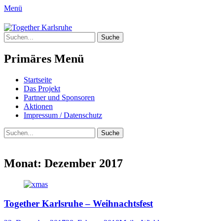
Menü
Together Karlsruhe
Suche
Integration von jungen Menschen mit
nach:
Fluchterfahrung und
Primäres Menü
Migrationshintergrund
Springe
Startseite
zum
Das Projekt
Inhalt
Partner und Sponsoren
Aktionen
Impressum / Datenschutz
Suchen
Suche
nach:
Monat:
Dezember 2017
Together Karlsruhe – Weihnachtsfest