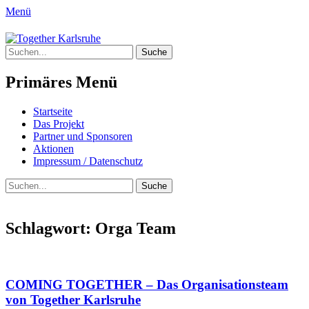
Menü
Together Karlsruhe
Suche
Integration von jungen Menschen mit
nach:
Fluchterfahrung und
Primäres Menü
Migrationshintergrund
Springe
Startseite
zum
Das Projekt
Inhalt
Partner und Sponsoren
Aktionen
Impressum / Datenschutz
Suchen
Suche
nach:
Schlagwort:
Orga Team
COMING TOGETHER – Das Organisationsteam
von Together Karlsruhe