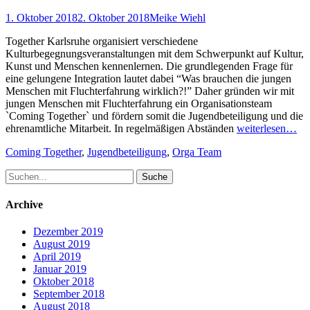
Posted
Author
1. Oktober 2018
2. Oktober 2018
Meike Wiehl
on
Together Karlsruhe organisiert verschiedene
Kulturbegegnungsveranstaltungen mit dem Schwerpunkt auf Kultur,
Kunst und Menschen kennenlernen. Die grundlegenden Frage für
eine gelungene Integration lautet dabei “Was brauchen die jungen
Menschen mit Fluchterfahrung wirklich?!” Daher gründen wir mit
jungen Menschen mit Fluchterfahrung ein Organisationsteam
`Coming Together` und fördern somit die Jugendbeteiligung und die
ehrenamtliche Mitarbeit. In regelmäßigen Abständen
weiterlesen…
Schlagworte
Coming Together
,
Jugendbeteiligung
,
Orga Team
Suche
nach:
Archive
Dezember 2019
August 2019
April 2019
Januar 2019
Oktober 2018
September 2018
August 2018