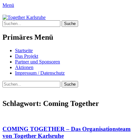
Menü
Together Karlsruhe
Suche
Integration von jungen Menschen mit
nach:
Fluchterfahrung und
Primäres Menü
Migrationshintergrund
Springe
Startseite
zum
Das Projekt
Inhalt
Partner und Sponsoren
Aktionen
Impressum / Datenschutz
Suchen
Suche
nach:
Schlagwort:
Coming Together
COMING TOGETHER – Das Organisationsteam
von Together Karlsruhe