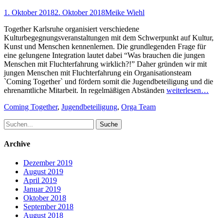
Posted
Author
1. Oktober 2018
2. Oktober 2018
Meike Wiehl
on
Together Karlsruhe organisiert verschiedene
Kulturbegegnungsveranstaltungen mit dem Schwerpunkt auf Kultur,
Kunst und Menschen kennenlernen. Die grundlegenden Frage für
eine gelungene Integration lautet dabei “Was brauchen die jungen
Menschen mit Fluchterfahrung wirklich?!” Daher gründen wir mit
jungen Menschen mit Fluchterfahrung ein Organisationsteam
`Coming Together` und fördern somit die Jugendbeteiligung und die
ehrenamtliche Mitarbeit. In regelmäßigen Abständen
weiterlesen…
Schlagworte
Coming Together
,
Jugendbeteiligung
,
Orga Team
Suche
nach:
Archive
Dezember 2019
August 2019
April 2019
Januar 2019
Oktober 2018
September 2018
August 2018