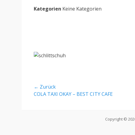
Kategorien
Keine Kategorien
Beitragsnavigation
← Zurück
Vorheriger
COLA TAXI OKAY – BEST CITY CAFE
Beitrag:
Copyright © 20