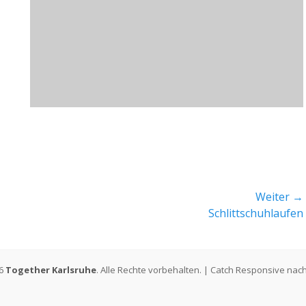
Weiter →
Nächster
Schlittschuhlaufen
Beitrag:
26
Together Karlsruhe
. Alle Rechte vorbehalten. | Catch Responsive nac