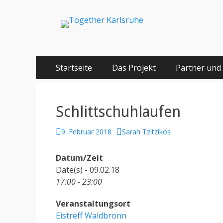
Together Karlsru
Integration von jungen Menschen mit Fluchterfahrun
Springe
Primäres Menü
Startseite
Das Projekt
Partner und
zum
Inhalt
Schlittschuhlaufen
P
9. Februar 2018
A
Sarah Tzitzikos
o
u
s
t
Datum/Zeit
t
h
Date(s) - 09.02.18
e
o
17:00 - 23:00
d
r
o
Veranstaltungsort
n
Eistreff Waldbronn