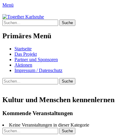
Menü
Together Karlsruhe
Suche
Integration von jungen Menschen mit
nach:
Fluchterfahrung und
Primäres Menü
Migrationshintergrund
Springe
Startseite
zum
Das Projekt
Inhalt
Partner und Sponsoren
Aktionen
Impressum / Datenschutz
Suchen
Suche
nach:
Kultur und Menschen kennenlernen
Kommende Veranstaltungen
Keine Veranstaltungen in dieser Kategorie
Suche