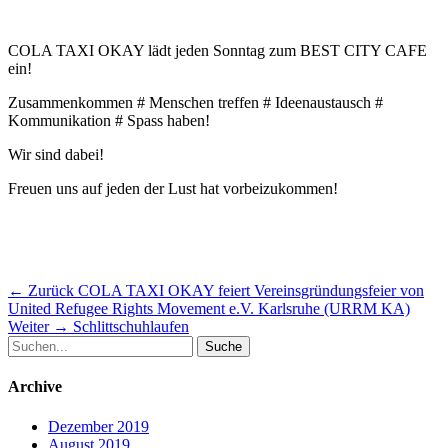
COLA TAXI OKAY lädt jeden Sonntag zum BEST CITY CAFE
ein!
Zusammenkommen # Menschen treffen # Ideenaustausch #
Kommunikation # Spass haben!
Wir sind dabei!
Freuen uns auf jeden der Lust hat vorbeizukommen!
Beitragsnavigation
Vorheriger
← Zurück
COLA TAXI OKAY feiert Vereinsgründungsfeier von
Beitrag:
United Refugee Rights Movement e.V. Karlsruhe (URRM KA)
Nächster
Weiter →
Schlittschuhlaufen
Suche
Beitrag:
nach:
Archive
Dezember 2019
August 2019