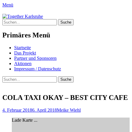
Menü
Together Karlsruhe
Suche
Integration von jungen Menschen mit
nach:
Fluchterfahrung und
Primäres Menü
Migrationshintergrund
Springe
Startseite
zum
Das Projekt
Inhalt
Partner und Sponsoren
Aktionen
Impressum / Datenschutz
Suchen
Suche
nach:
COLA TAXI OKAY – BEST CITY CAFE
Posted
Author
4. Februar 2018
6. April 2018
Meike Wiehl
on
Lade Karte ...