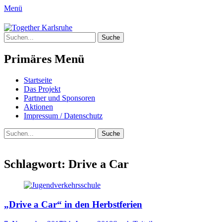
Menü
Together Karlsruhe
Suche
Integration von jungen Menschen mit
nach:
Fluchterfahrung und
Primäres Menü
Migrationshintergrund
Springe
Startseite
zum
Das Projekt
Inhalt
Partner und Sponsoren
Aktionen
Impressum / Datenschutz
Suchen
Suche
nach:
Schlagwort:
Drive a Car
„Drive a Car“ in den Herbstferien