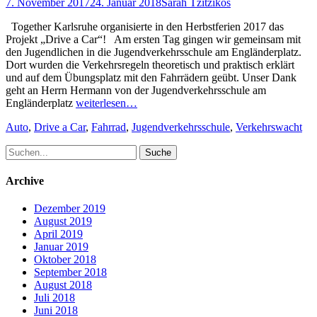
Posted
Author
7. November 2017
24. Januar 2018
Sarah Tzitzikos
on
Together Karlsruhe organisierte in den Herbstferien 2017 das
Projekt „Drive a Car“! Am ersten Tag gingen wir gemeinsam mit
den Jugendlichen in die Jugendverkehrsschule am Engländerplatz.
Dort wurden die Verkehrsregeln theoretisch und praktisch erklärt
und auf dem Übungsplatz mit den Fahrrädern geübt. Unser Dank
geht an Herrn Hermann von der Jugendverkehrsschule am
Engländerplatz
weiterlesen…
Schlagworte
Auto
,
Drive a Car
,
Fahrrad
,
Jugendverkehrsschule
,
Verkehrswacht
Suche
nach:
Archive
Dezember 2019
August 2019
April 2019
Januar 2019
Oktober 2018
September 2018
August 2018
Juli 2018
Juni 2018