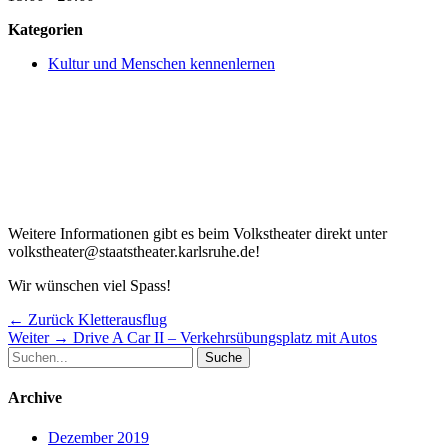
Kategorien
Kultur und Menschen kennenlernen
Weitere Informationen gibt es beim Volkstheater direkt unter
volkstheater@staatstheater.karlsruhe.de!
Wir wünschen viel Spass!
Beitragsnavigation
Vorheriger
← Zurück
Kletterausflug
Nächster
Beitrag:
Weiter →
Drive A Car II – Verkehrsübungsplatz mit Autos
Suche
Beitrag:
nach:
Archive
Dezember 2019