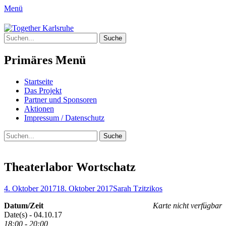
Menü
Together Karlsruhe
Suche
Integration von jungen Menschen mit
nach:
Fluchterfahrung und
Primäres Menü
Migrationshintergrund
Springe
Startseite
zum
Das Projekt
Inhalt
Partner und Sponsoren
Aktionen
Impressum / Datenschutz
Suchen
Suche
nach:
Theaterlabor Wortschatz
Posted
Author
4. Oktober 2017
18. Oktober 2017
Sarah Tzitzikos
on
Datum/Zeit
Karte nicht verfügbar
Date(s) - 04.10.17
18:00 - 20:00