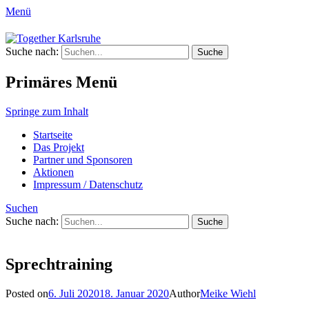
Menü
Together Karlsruhe
Suche nach:
Integration von jungen Menschen mit Flu
Primäres Menü
Springe zum Inhalt
Startseite
Das Projekt
Partner und Sponsoren
Aktionen
Impressum / Datenschutz
Suchen
Suche nach:
Sprechtraining
Posted on
6. Juli 2020
18. Januar 2020
Author
Meike Wiehl