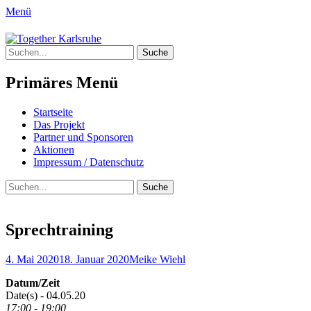
Menü
Together Karlsruhe
Suche
Integration von jungen Menschen mit Flu
nach:
Primäres Menü
Springe
Startseite
zum
Das Projekt
Inhalt
Partner und Sponsoren
Aktionen
Impressum / Datenschutz
Suchen
Suche
nach:
Sprechtraining
Posted
Author
4. Mai 2020
18. Januar 2020
Meike Wiehl
on
Datum/Zeit
Date(s) - 04.05.20
17:00 - 19:00