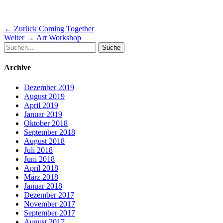
Beitragsnavigation
Vorheriger
← Zurück
Coming Together
Nächster
Beitrag:
Weiter →
Art Workshop
Suche
Beitrag:
nach:
Archive
Dezember 2019
August 2019
April 2019
Januar 2019
Oktober 2018
September 2018
August 2018
Juli 2018
Juni 2018
April 2018
März 2018
Januar 2018
Dezember 2017
November 2017
September 2017
August 2017