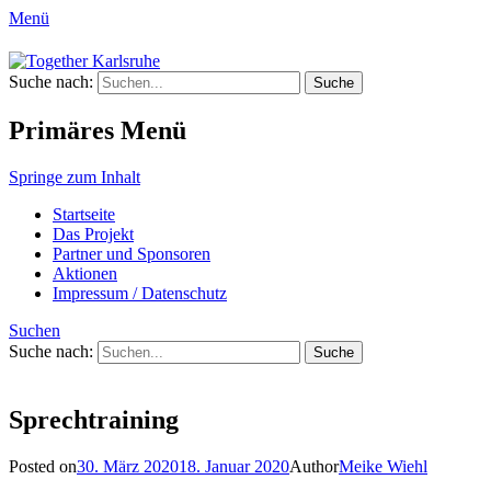
Menü
Together Karlsruhe
Suche nach:
Integration von jungen Menschen mit Flu
Primäres Menü
Springe zum Inhalt
Startseite
Das Projekt
Partner und Sponsoren
Aktionen
Impressum / Datenschutz
Suchen
Suche nach:
Sprechtraining
Posted on
30. März 2020
18. Januar 2020
Author
Meike Wiehl