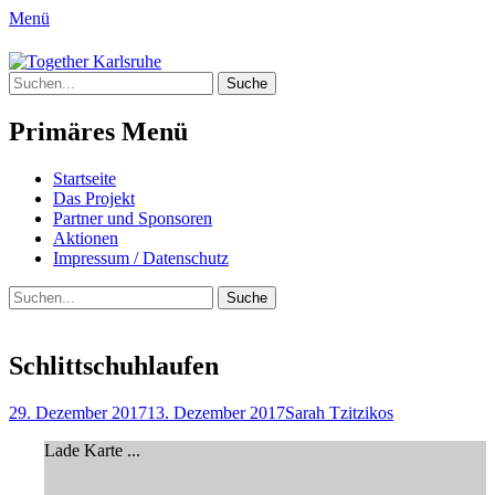
Menü
Together Karlsruhe
Suche
Integration von jungen Menschen mit
nach:
Fluchterfahrung und
Primäres Menü
Migrationshintergrund
Springe
Startseite
zum
Das Projekt
Inhalt
Partner und Sponsoren
Aktionen
Impressum / Datenschutz
Suchen
Suche
nach:
Schlittschuhlaufen
Posted
Author
29. Dezember 2017
13. Dezember 2017
Sarah Tzitzikos
on
Lade Karte ...