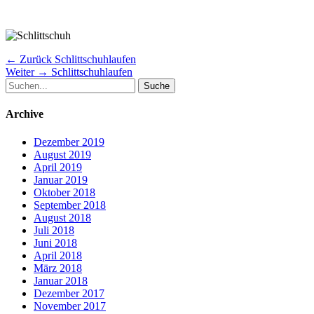
Beitragsnavigation
Vorheriger
← Zurück
Schlittschuhlaufen
Nächster
Beitrag:
Weiter →
Schlittschuhlaufen
Suche
Beitrag:
nach:
Archive
Dezember 2019
August 2019
April 2019
Januar 2019
Oktober 2018
September 2018
August 2018
Juli 2018
Juni 2018
April 2018
März 2018
Januar 2018
Dezember 2017
November 2017