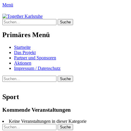
Menü
Together Karlsruhe
Suche
Integration von jungen Menschen mit
nach:
Fluchterfahrung und
Primäres Menü
Migrationshintergrund
Springe
Startseite
zum
Das Projekt
Inhalt
Partner und Sponsoren
Aktionen
Impressum / Datenschutz
Suchen
Suche
nach:
Sport
Kommende Veranstaltungen
Keine Veranstaltungen in dieser Kategorie
Suche