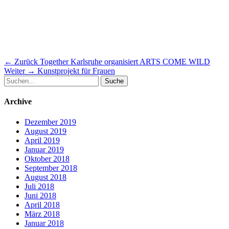
Beitragsnavigation
Vorheriger
← Zurück
Together Karlsruhe organisiert ARTS COME WILD
Nächster
Beitrag:
Weiter →
Kunstprojekt für Frauen
Suche
Beitrag:
nach:
Archive
Dezember 2019
August 2019
April 2019
Januar 2019
Oktober 2018
September 2018
August 2018
Juli 2018
Juni 2018
April 2018
März 2018
Januar 2018