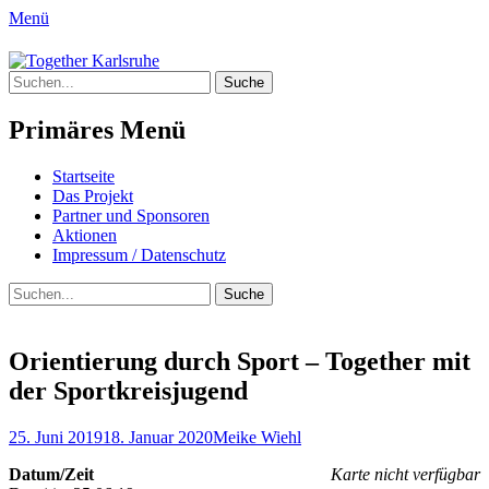
Menü
Together Karlsruhe
Suche
Integration von jungen Menschen mit
nach:
Fluchterfahrung und
Primäres Menü
Migrationshintergrund
Springe
Startseite
zum
Das Projekt
Inhalt
Partner und Sponsoren
Aktionen
Impressum / Datenschutz
Suchen
Suche
nach:
Orientierung durch Sport – Together mit
der Sportkreisjugend
Posted
Author
25. Juni 2019
18. Januar 2020
Meike Wiehl
on
Datum/Zeit
Karte nicht verfügbar