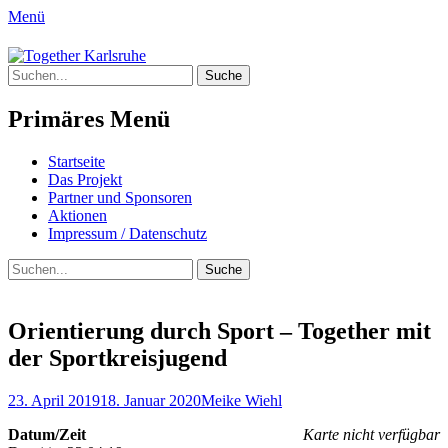
Menü
Together Karlsruhe
Suche
Integration von jungen Menschen mit
nach:
Fluchterfahrung und
Primäres Menü
Migrationshintergrund
Springe
Startseite
zum
Das Projekt
Inhalt
Partner und Sponsoren
Aktionen
Impressum / Datenschutz
Suchen
Suche
nach:
Orientierung durch Sport – Together mit
der Sportkreisjugend
Posted
Author
23. April 2019
18. Januar 2020
Meike Wiehl
on
Datum/Zeit
Karte nicht verfügbar