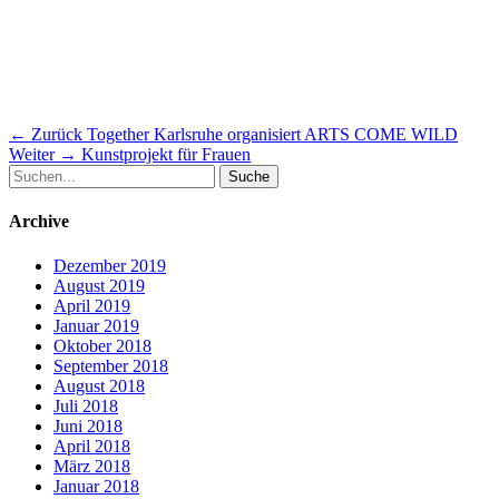
Beitragsnavigation
Vorheriger
← Zurück
Together Karlsruhe organisiert ARTS COME WILD
Nächster
Beitrag:
Weiter →
Kunstprojekt für Frauen
Suche
Beitrag:
nach:
Archive
Dezember 2019
August 2019
April 2019
Januar 2019
Oktober 2018
September 2018
August 2018
Juli 2018
Juni 2018
April 2018
März 2018
Januar 2018