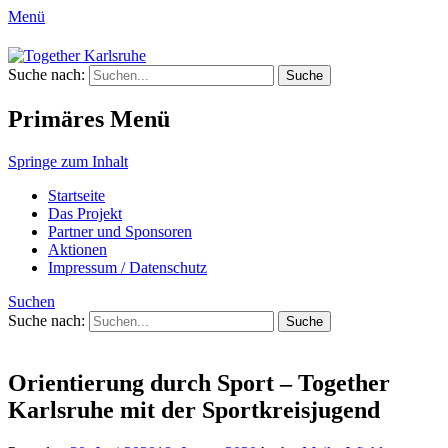
Menü
Together Karlsruhe
Suche nach:
Integration von jungen Menschen mit
Fluchterfahrung und
Primäres Menü
Migrationshintergrund
Springe zum Inhalt
Startseite
Das Projekt
Partner und Sponsoren
Aktionen
Impressum / Datenschutz
Suchen
Suche nach:
Orientierung durch Sport – Together
Karlsruhe mit der Sportkreisjugend