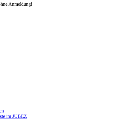
 ohne Anmeldung!
fen
ünste im JUBEZ