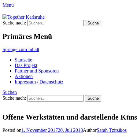
Menü
Together Karlsruhe
Suche nach:
Integration von jungen Menschen mit Flu
Primäres Menü
Springe zum Inhalt
Startseite
Das Projekt
Partner und Sponsoren
Aktionen
Impressum / Datenschutz
Suchen
Suche nach:
Offene Werkstätten und darstellende Kün
Posted on
1. November 2017
20. Juli 2018
Author
Sarah Tzitzikos