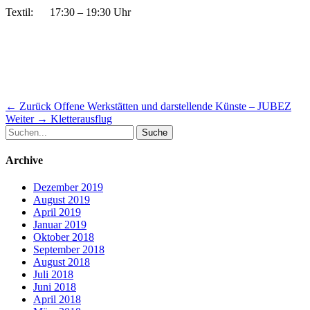
Textil: 17:30 – 19:30 Uhr
Beitragsnavigation
Vorheriger
← Zurück
Offene Werkstätten und darstellende Künste – JUBEZ
Nächster
Beitrag:
Weiter →
Kletterausflug
Suche
Beitrag:
nach:
Archive
Dezember 2019
August 2019
April 2019
Januar 2019
Oktober 2018
September 2018
August 2018
Juli 2018
Juni 2018
April 2018