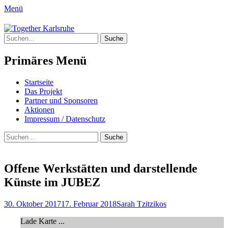
Menü
Together Karlsruhe
Suche
Integration von jungen Menschen mit
nach:
Fluchterfahrung und
Primäres Menü
Migrationshintergrund
Springe
Startseite
zum
Das Projekt
Inhalt
Partner und Sponsoren
Aktionen
Impressum / Datenschutz
Suchen
Suche
nach:
Offene Werkstätten und darstellende
Künste im JUBEZ
Posted
Author
30. Oktober 2017
17. Februar 2018
Sarah Tzitzikos
on
Lade Karte ...