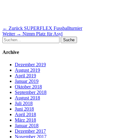
Beitragsnavigation
Vorheriger
← Zurück
SUPERFLEX Fussballturnier
Nächster
Beitrag:
Weiter →
Nimm Platz für Asyl
Suche
Beitrag:
nach:
Archive
Dezember 2019
August 2019
April 2019
Januar 2019
Oktober 2018
September 2018
August 2018
Juli 2018
Juni 2018
April 2018
März 2018
Januar 2018
Dezember 2017
November 2017