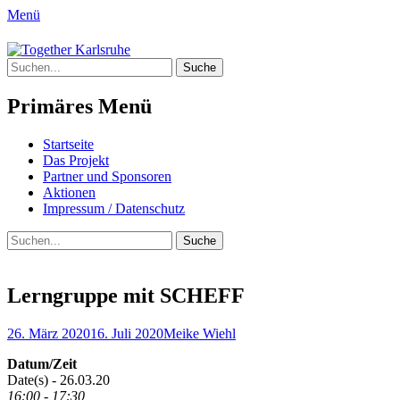
Menü
Together Karlsruhe
Suche
Integration von jungen Menschen mit Flu
nach:
Primäres Menü
Springe
Startseite
zum
Das Projekt
Inhalt
Partner und Sponsoren
Aktionen
Impressum / Datenschutz
Suchen
Suche
nach:
Lerngruppe mit SCHEFF
Posted
Author
26. März 2020
16. Juli 2020
Meike Wiehl
on
Datum/Zeit
Date(s) - 26.03.20
16:00 - 17:30