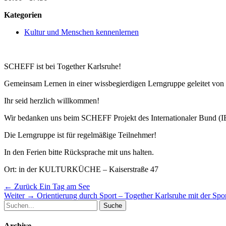
Kategorien
Kultur und Menschen kennenlernen
SCHEFF ist bei Together Karlsruhe!
Gemeinsam Lernen in einer wissbegierdigen Lerngruppe geleitet von p
Ihr seid herzlich willkommen!
Wir bedanken uns beim SCHEFF Projekt des Internationaler Bund (IB)
Die Lerngruppe ist für regelmäßige Teilnehmer!
In den Ferien bitte Rücksprache mit uns halten.
Ort: in der KULTURKÜCHE – Kaiserstraße 47
Beitragsnavigation
Vorheriger
← Zurück
Ein Tag am See
Nächster
Beitrag:
Weiter →
Orientierung durch Sport – Together Karlsruhe mit der Spo
Suche
Beitrag:
nach:
Archive