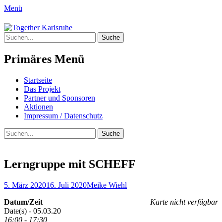
Menü
Together Karlsruhe
Suche
Integration von jungen Menschen mit
nach:
Fluchterfahrung und
Primäres Menü
Migrationshintergrund
Springe
Startseite
zum
Das Projekt
Inhalt
Partner und Sponsoren
Aktionen
Impressum / Datenschutz
Suchen
Suche
nach:
Lerngruppe mit SCHEFF
Posted
Author
5. März 2020
16. Juli 2020
Meike Wiehl
on
Datum/Zeit
Karte nicht verfügbar
Date(s) - 05.03.20
16:00 - 17:30