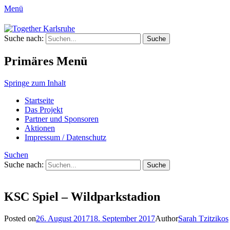
Menü
Together Karlsruhe
Suche nach:
Integration von jungen Menschen mit Flu
Primäres Menü
Springe zum Inhalt
Startseite
Das Projekt
Partner und Sponsoren
Aktionen
Impressum / Datenschutz
Suchen
Suche nach:
KSC Spiel – Wildparkstadion
Posted on
26. August 2017
18. September 2017
Author
Sarah Tzitzikos