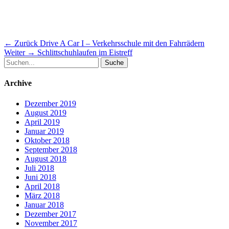
Beitragsnavigation
Vorheriger
← Zurück
Drive A Car I – Verkehrsschule mit den Fahrrädern
Nächster
Beitrag:
Weiter →
Schlittschuhlaufen im Eistreff
Suche
Beitrag:
nach:
Archive
Dezember 2019
August 2019
April 2019
Januar 2019
Oktober 2018
September 2018
August 2018
Juli 2018
Juni 2018
April 2018
März 2018
Januar 2018
Dezember 2017
November 2017