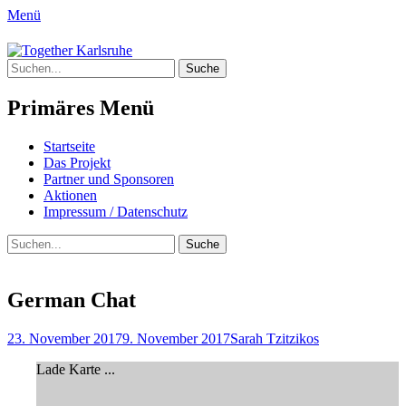
Menü
Together Karlsruhe
Suche
Integration von jungen Menschen mit
nach:
Fluchterfahrung und
Primäres Menü
Migrationshintergrund
Springe
Startseite
zum
Das Projekt
Inhalt
Partner und Sponsoren
Aktionen
Impressum / Datenschutz
Suchen
Suche
nach:
German Chat
Posted
Author
23. November 2017
9. November 2017
Sarah Tzitzikos
on
Lade Karte ...