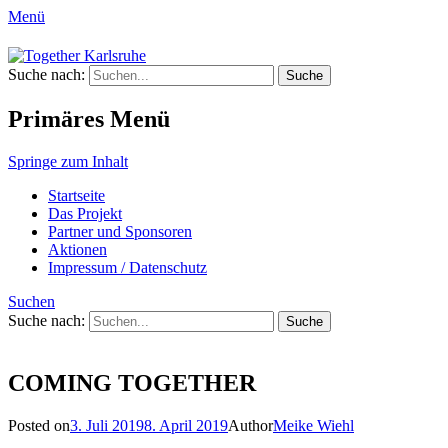
Menü
Together Karlsruhe
Suche nach:
Integration von jungen Menschen mit
Fluchterfahrung und
Primäres Menü
Migrationshintergrund
Springe zum Inhalt
Startseite
Das Projekt
Partner und Sponsoren
Aktionen
Impressum / Datenschutz
Suchen
Suche nach:
COMING TOGETHER
Posted on
3. Juli 2019
8. April 2019
Author
Meike Wiehl