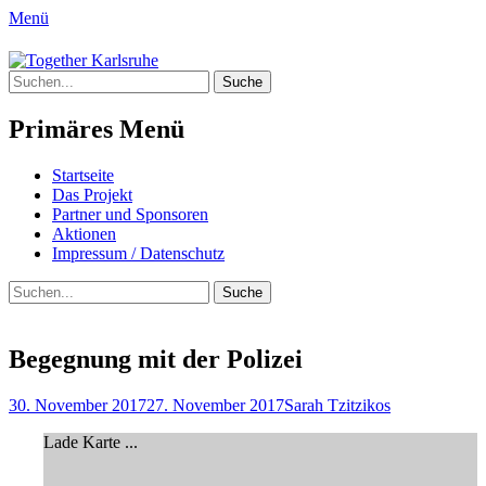
Menü
Together Karlsruhe
Suche
Integration von jungen Menschen mit
nach:
Fluchterfahrung und
Primäres Menü
Migrationshintergrund
Springe
Startseite
zum
Das Projekt
Inhalt
Partner und Sponsoren
Aktionen
Impressum / Datenschutz
Suchen
Suche
nach:
Begegnung mit der Polizei
Posted
Author
30. November 2017
27. November 2017
Sarah Tzitzikos
on
Lade Karte ...