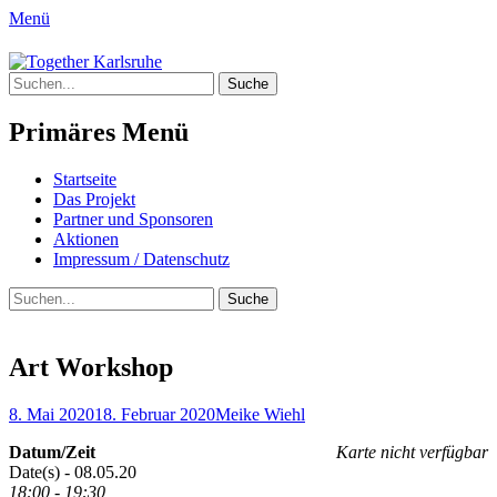
Menü
Together Karlsruhe
Suche
Integration von jungen Menschen mit
nach:
Fluchterfahrung und
Primäres Menü
Migrationshintergrund
Springe
Startseite
zum
Das Projekt
Inhalt
Partner und Sponsoren
Aktionen
Impressum / Datenschutz
Suchen
Suche
nach:
Art Workshop
Posted
Author
8. Mai 2020
18. Februar 2020
Meike Wiehl
on
Datum/Zeit
Karte nicht verfügbar
Date(s) - 08.05.20
18:00 - 19:30