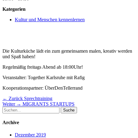
Kategorien
Kultur und Menschen kennenlernen
Die Kulturküche lädt ein zum gemeinsamen malen, kreativ werden
und Spaß haben!
Regelmäßig freitags Abend ab 18:00Uhr!
Veranstalter: Together Karlsruhe mit Rafig
Kooperationspartner: ÜberDenTellerrand
Beitragsnavigation
Vorheriger
← Zurück
Sprechtraining
Nächster
Beitrag:
Weiter →
MIGRANTS STARTUPS
Suche
Beitrag:
nach:
Archive
Dezember 2019