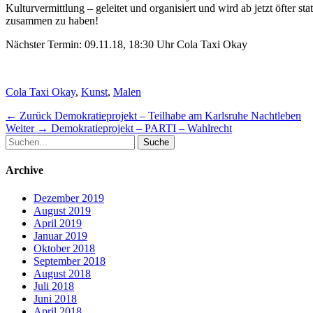
Kulturvermittlung – geleitet und organisiert und wird ab jetzt öfter st
zusammen zu haben!
Nächster Termin: 09.11.18, 18:30 Uhr Cola Taxi Okay
Schlagworte
Cola Taxi Okay
,
Kunst
,
Malen
Beitragsnavigation
Vorheriger
← Zurück
Demokratieprojekt – Teilhabe am Karlsruhe Nachtleben
Nächster
Beitrag:
Weiter →
Demokratieprojekt – PARTI – Wahlrecht
Suche
Beitrag:
nach:
Archive
Dezember 2019
August 2019
April 2019
Januar 2019
Oktober 2018
September 2018
August 2018
Juli 2018
Juni 2018
April 2018