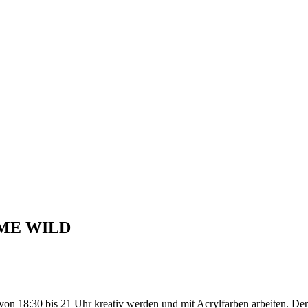
chterfahrung und Migrationshintergrund
COME WILD
n von 18:30 bis 21 Uhr kreativ werden und mit Acrylfarben arbeiten. 