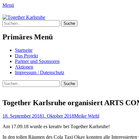
Menü
Together Karlsruhe
Suche
Integration von jungen Menschen mit Flu
nach:
Primäres Menü
Springe
Startseite
zum
Das Projekt
Inhalt
Partner und Sponsoren
Aktionen
Impressum / Datenschutz
Suchen
Suche
nach:
Together Karlsruhe organisiert ARTS 
Posted
Author
18. September 2018
1. Oktober 2018
Meike Wiehl
on
Am 17.09.18 wurde es kreativ bei Together Karlsruhe!
In den tollen Räumen des Cola Taxi Okay konnten alle Interessierte