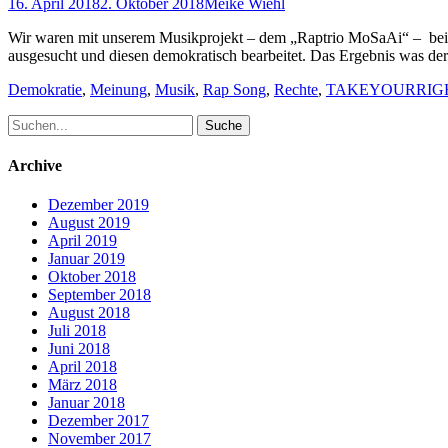
Posted
Author
16. April 2018
2. Oktober 2018
Meike Wiehl
on
Wir waren mit unserem Musikprojekt – dem „Raptrio MoSaAi“ – be
ausgesucht und diesen demokratisch bearbeitet. Das Ergebnis was 
Schlagworte
Demokratie
,
Meinung
,
Musik
,
Rap Song
,
Rechte
,
TAKEYOURRIG
Suche
nach:
Archive
Dezember 2019
August 2019
April 2019
Januar 2019
Oktober 2018
September 2018
August 2018
Juli 2018
Juni 2018
April 2018
März 2018
Januar 2018
Dezember 2017
November 2017