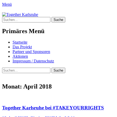
Menü
Together Karlsruhe
Suche
Integration von jungen Menschen mit Flu
nach:
Primäres Menü
Springe
Startseite
zum
Das Projekt
Inhalt
Partner und Sponsoren
Aktionen
Impressum / Datenschutz
Suchen
Suche
nach:
Monat:
April 2018
Together Karlsruhe bei #TAKEYOURRIGHTS