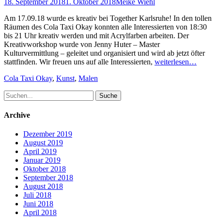
Posted
Author
18. September 2018
1. Oktober 2018
Meike Wiehl
on
Am 17.09.18 wurde es kreativ bei Together Karlsruhe! In den tollen
Räumen des Cola Taxi Okay konnten alle Interessierten von 18:30
bis 21 Uhr kreativ werden und mit Acrylfarben arbeiten. Der
Kreativworkshop wurde von Jenny Huter – Master
Kulturvermittlung – geleitet und organisiert und wird ab jetzt öfter
stattfinden. Wir freuen uns auf alle Interessierten,
weiterlesen…
Schlagworte
Cola Taxi Okay
,
Kunst
,
Malen
Suche
nach:
Archive
Dezember 2019
August 2019
April 2019
Januar 2019
Oktober 2018
September 2018
August 2018
Juli 2018
Juni 2018
April 2018