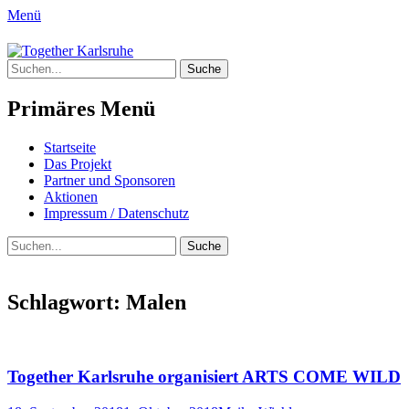
Menü
Together Karlsruhe
Suche
Integration von jungen Menschen mit
nach:
Fluchterfahrung und
Primäres Menü
Migrationshintergrund
Springe
Startseite
zum
Das Projekt
Inhalt
Partner und Sponsoren
Aktionen
Impressum / Datenschutz
Suchen
Suche
nach:
Schlagwort:
Malen
Together Karlsruhe organisiert ARTS COME WILD