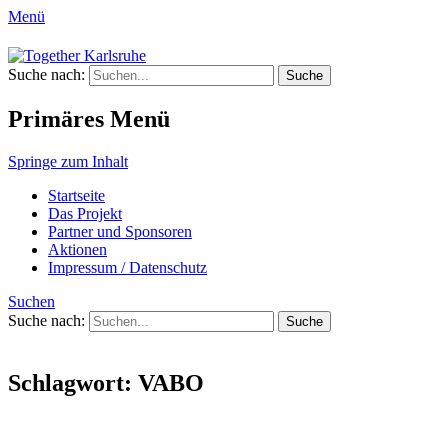
Menü
Together Karlsruhe
Suche nach:
Integration von jungen Menschen mit
Fluchterfahrung und
Primäres Menü
Migrationshintergrund
Springe zum Inhalt
Startseite
Das Projekt
Partner und Sponsoren
Aktionen
Impressum / Datenschutz
Suchen
Suche nach:
Schlagwort:
VABO