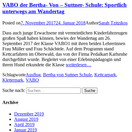
VABO der Bertha- Von – Suttner- Schule: Sportlich
unterwegs am Wandertag
Posted on
7. November 2017
24. Januar 2018
Author
Sarah Tzitzikos
Dass auch junge Erwachsene mit vermeintlichen Kinderfahrzeugen
großen Spaß haben können, bewies der Wandertag am 26.
September 2017 der Klasse VABO1 mit ihren beiden Lehrerinnen
Frau Müller und Frau Schächtele. Auf dem Programm stand
Kettcarfahren im Oberwald, das von der Firma Pedalkart Karlsruhe
durchgeführt wurde. Begleitet von einer Erlebnispädagogin und
ihrem Hund erkundete die Klasse
weiterlesen…
Schlagworte
Ausflug
,
Bertha von Suttner Schule
,
Kettcarpark
,
Kletterpark
,
VABO
Suche nach:
Archive
Dezember 2019
August 2019
April 2019
Januar 2019