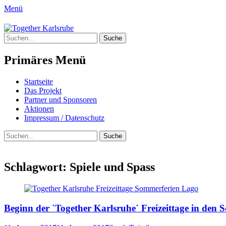
Menü
Together Karlsruhe
Suche
Integration von jungen Menschen mit Flu
nach:
Primäres Menü
Springe
Startseite
zum
Das Projekt
Inhalt
Partner und Sponsoren
Aktionen
Impressum / Datenschutz
Suchen
Suche
nach:
Schlagwort:
Spiele und Spass
Beginn der `Together Karlsruhe` Freizeittage in den