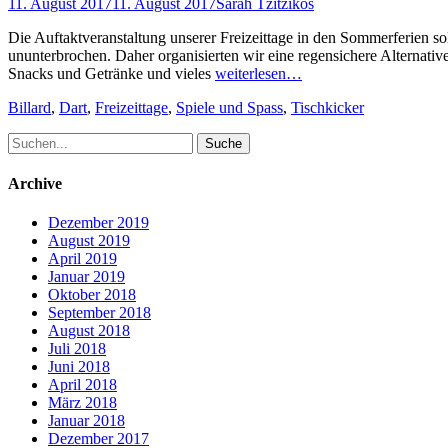
Posted
Author
11. August 2017
11. August 2017
Sarah Tzitzikos
on
Die Auftaktveranstaltung unserer Freizeittage in den Sommerferien sol
ununterbrochen. Daher organisierten wir eine regensichere Alternati
Snacks und Getränke und vieles
weiterlesen…
Schlagworte
Billard
,
Dart
,
Freizeittage
,
Spiele und Spass
,
Tischkicker
Suche
nach:
Archive
Dezember 2019
August 2019
April 2019
Januar 2019
Oktober 2018
September 2018
August 2018
Juli 2018
Juni 2018
April 2018
März 2018
Januar 2018
Dezember 2017