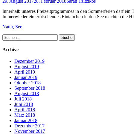
Posted
Author
29. August 2017
28. Februar 2018
Sarah Tzitzikos
on
Innerhalb unseres Freizeitprogrammes in den Sommerferien darf ein 
Immerwieder ein erfrischendes Eintauchen in den See machten die Hi
Schlagworte
Natur
,
See
Suche
nach:
Archive
Dezember 2019
August 2019
April 2019
Januar 2019
Oktober 2018
September 2018
August 2018
Juli 2018
Juni 2018
April 2018
März 2018
Januar 2018
Dezember 2017
November 2017