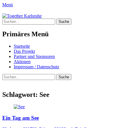
Menü
Together Karlsruhe
Suche
Integration von jungen Menschen mit Flu
nach:
Primäres Menü
Springe
Startseite
zum
Das Projekt
Inhalt
Partner und Sponsoren
Aktionen
Impressum / Datenschutz
Suchen
Suche
nach:
Schlagwort:
See
Ein Tag am See