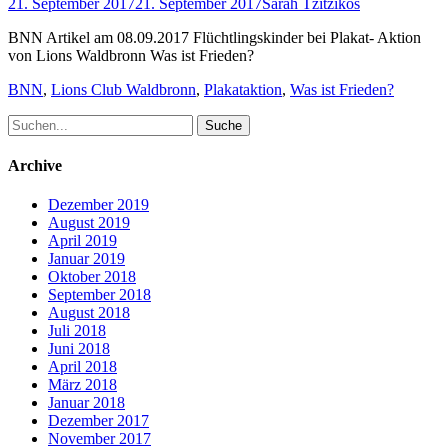
Posted
Author
21. September 2017
21. September 2017
Sarah Tzitzikos
on
BNN Artikel am 08.09.2017 Flüchtlingskinder bei Plakat- Aktion
von Lions Waldbronn Was ist Frieden?
Schlagworte
BNN
,
Lions Club Waldbronn
,
Plakataktion
,
Was ist Frieden?
Suche
nach:
Archive
Dezember 2019
August 2019
April 2019
Januar 2019
Oktober 2018
September 2018
August 2018
Juli 2018
Juni 2018
April 2018
März 2018
Januar 2018
Dezember 2017
November 2017