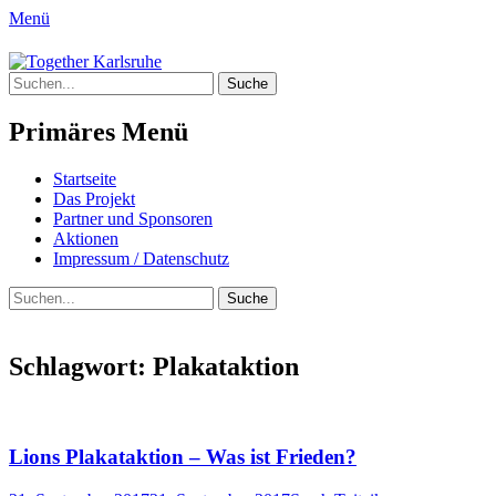
Menü
Together Karlsruhe
Suche
Integration von jungen Menschen mit
nach:
Fluchterfahrung und
Primäres Menü
Migrationshintergrund
Springe
Startseite
zum
Das Projekt
Inhalt
Partner und Sponsoren
Aktionen
Impressum / Datenschutz
Suchen
Suche
nach:
Schlagwort:
Plakataktion
Lions Plakataktion – Was ist Frieden?