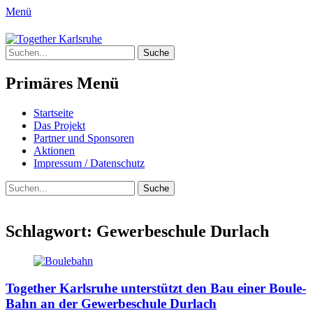
Menü
Together Karlsruhe
Suche
Integration von jungen Menschen mit
nach:
Fluchterfahrung und
Primäres Menü
Migrationshintergrund
Springe
Startseite
zum
Das Projekt
Inhalt
Partner und Sponsoren
Aktionen
Impressum / Datenschutz
Suchen
Suche
nach:
Schlagwort:
Gewerbeschule Durlach
Together Karlsruhe unterstützt den Bau einer Boule-
Bahn an der Gewerbeschule Durlach