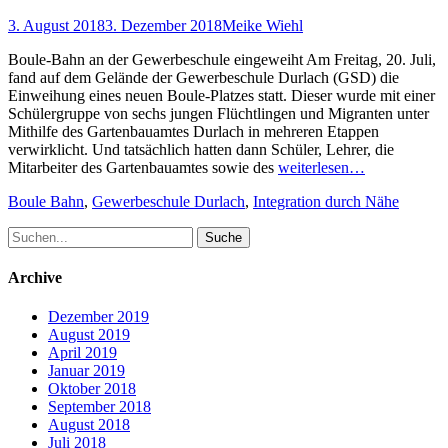
Posted
Author
3. August 2018
3. Dezember 2018
Meike Wiehl
on
Boule-Bahn an der Gewerbeschule eingeweiht Am Freitag, 20. Juli,
fand auf dem Gelände der Gewerbeschule Durlach (GSD) die
Einweihung eines neuen Boule-Platzes statt. Dieser wurde mit einer
Schülergruppe von sechs jungen Flüchtlingen und Migranten unter
Mithilfe des Gartenbauamtes Durlach in mehreren Etappen
verwirklicht. Und tatsächlich hatten dann Schüler, Lehrer, die
Mitarbeiter des Gartenbauamtes sowie des
weiterlesen…
Schlagworte
Boule Bahn
,
Gewerbeschule Durlach
,
Integration durch Nähe
Suche
nach:
Archive
Dezember 2019
August 2019
April 2019
Januar 2019
Oktober 2018
September 2018
August 2018
Juli 2018