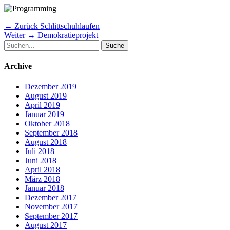
Beitragsnavigation
Vorheriger
← Zurück
Schlittschuhlaufen
Nächster
Beitrag:
Weiter →
Demokratieprojekt
Suche
Beitrag:
nach:
Archive
Dezember 2019
August 2019
April 2019
Januar 2019
Oktober 2018
September 2018
August 2018
Juli 2018
Juni 2018
April 2018
März 2018
Januar 2018
Dezember 2017
November 2017
September 2017
August 2017