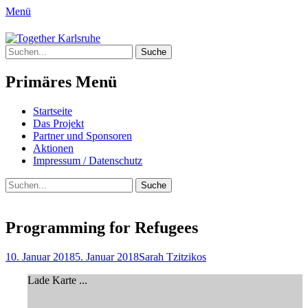
Menü
Together Karlsruhe
Suche
Integration von jungen Menschen mit
nach:
Fluchterfahrung und
Primäres Menü
Migrationshintergrund
Springe
Startseite
zum
Das Projekt
Inhalt
Partner und Sponsoren
Aktionen
Impressum / Datenschutz
Suchen
Suche
nach:
Programming for Refugees
Posted
Author
10. Januar 2018
5. Januar 2018
Sarah Tzitzikos
on
Lade Karte ...