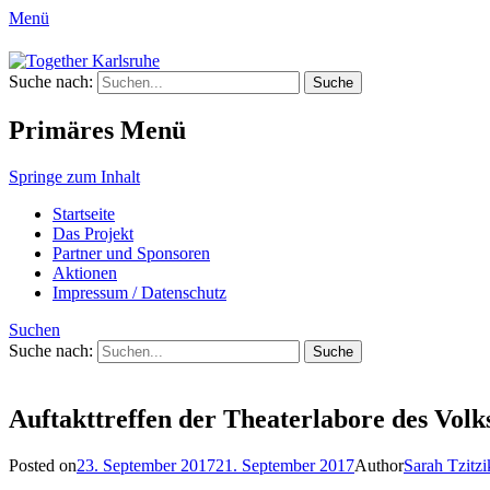
Menü
Together Karlsruhe
Suche nach:
Integration von jungen Menschen mit Flu
Primäres Menü
Springe zum Inhalt
Startseite
Das Projekt
Partner und Sponsoren
Aktionen
Impressum / Datenschutz
Suchen
Suche nach:
Auftakttreffen der Theaterlabore des Volk
Posted on
23. September 2017
21. September 2017
Author
Sarah Tzitzi