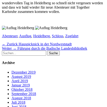
wundervollen Tag in Heidelberg so schnell nicht vergessen werden
und dass wir bald wieder für neue Abenteuer mit Together
Karlsruhe zusammen kommen wollen.
Schlagworte
Abenteuer
,
Ausflug
,
Heidelberg
,
Schloss
,
Zugfahrt
Beitragsnavigation
Vorheriger
← Zurück
Hauspicknick in der Nordweststadt
Nächster
Beitrag:
Weiter →
Führung durch die Badische Landesbibliothek
Suche
Beitrag:
nach:
Archive
Dezember 2019
August 2019
April 2019
Januar 2019
Oktober 2018
September 2018
August 2018
Juli 2018
Juni 2018