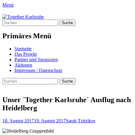
Menü
Together Karlsruhe
Suche
Integration von jungen Menschen mit
nach:
Fluchterfahrung und
Primäres Menü
Migrationshintergrund
Springe
Startseite
zum
Das Projekt
Inhalt
Partner und Sponsoren
Aktionen
Impressum / Datenschutz
Suchen
Suche
nach:
Unser ´Together Karlsruhe´ Ausflug nach
Heidelberg
Posted
Author
18. August 2017
19. August 2017
Sarah Tzitzikos
on