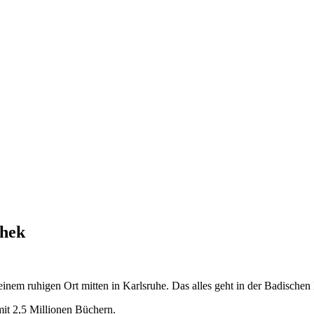
chterfahrung und Migrationshintergrund
thek
nem ruhigen Ort mitten in Karlsruhe. Das alles geht in der Badischen
mit 2,5 Millionen Büchern.