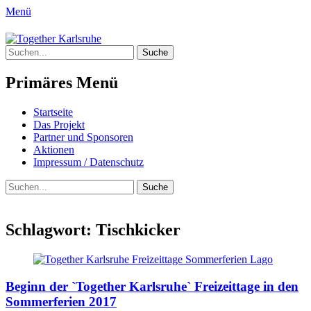
Menü
Together Karlsruhe
Suche
Integration von jungen Menschen mit
nach:
Fluchterfahrung und
Primäres Menü
Migrationshintergrund
Springe
Startseite
zum
Das Projekt
Inhalt
Partner und Sponsoren
Aktionen
Impressum / Datenschutz
Suchen
Suche
nach:
Schlagwort:
Tischkicker
Beginn der `Together Karlsruhe` Freizeittage in den
Sommerferien 2017