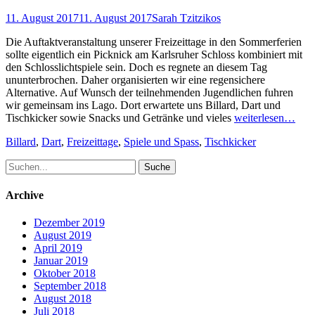
Posted
Author
11. August 2017
11. August 2017
Sarah Tzitzikos
on
Die Auftaktveranstaltung unserer Freizeittage in den Sommerferien
sollte eigentlich ein Picknick am Karlsruher Schloss kombiniert mit
den Schlosslichtspiele sein. Doch es regnete an diesem Tag
ununterbrochen. Daher organisierten wir eine regensichere
Alternative. Auf Wunsch der teilnehmenden Jugendlichen fuhren
wir gemeinsam ins Lago. Dort erwartete uns Billard, Dart und
Tischkicker sowie Snacks und Getränke und vieles
weiterlesen…
Schlagworte
Billard
,
Dart
,
Freizeittage
,
Spiele und Spass
,
Tischkicker
Suche
nach:
Archive
Dezember 2019
August 2019
April 2019
Januar 2019
Oktober 2018
September 2018
August 2018
Juli 2018