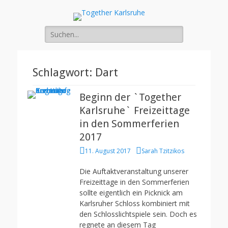
Together Karlsruhe
Integration von jungen Menschen mit Fluchterfahrung und
Migrationshintergrund
Suche
nach:
Schlagwort:
Dart
Beginn der `Together
Karlsruhe` Freizeittage
in den Sommerferien
2017
Posted
Author
11. August 2017
Sarah Tzitzikos
on
Die Auftaktveranstaltung unserer
Freizeittage in den Sommerferien
sollte eigentlich ein Picknick am
Karlsruher Schloss kombiniert mit
den Schlosslichtspiele sein. Doch es
regnete an diesem Tag