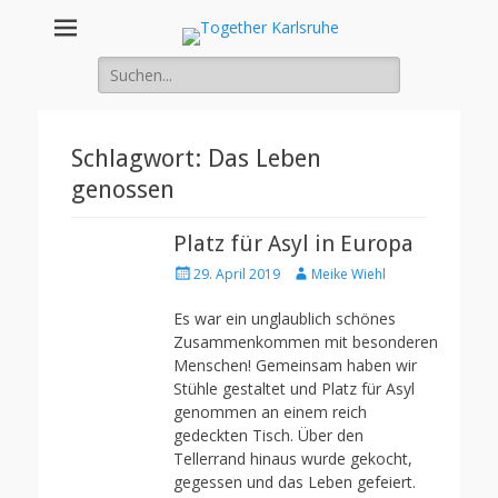
Together
Integration von jungen Menschen mit Fluchterfahrung und
Migrationshintergrund
Suche
Karlsruhe
nach:
Schlagwort:
Das Leben
genossen
Platz für Asyl in Europa
Posted
Author
29. April 2019
Meike Wiehl
on
Es war ein unglaublich schönes
Zusammenkommen mit besonderen
Menschen! Gemeinsam haben wir
Stühle gestaltet und Platz für Asyl
genommen an einem reich
gedeckten Tisch. Über den
Tellerrand hinaus wurde gekocht,
gegessen und das Leben gefeiert.