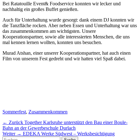
Bei Ratatouille Event& Foodservice konnten wir lecker und
nachhaltig ein großes Buffet genießen.
Auch für Unterhaltung wurde gesorgt: dank einem DJ konnten wir
die Tanzfläche rocken. Aber neben Essen und Unterhaltung war uns
das zusammenkommen am wichtigsten. Unsere
Kooperationspartner, sowie alle interessierten Menschen, die uns
mal kennen lernen wollten, konnten uns besuchen.
Murad Atshan, einer unserer Kooperationspartner, hat auch einen
Film von unserem Fest gedreht und wir hatten viel Spaß dabei.
Schlagworte
Sommerfest
,
Zusammenkommen
Beitragsnavigation
Vorheriger
← Zurück
Together Karlsruhe unterstützt den Bau einer Boule-
Beitrag:
Bahn an der Gewerbeschule Durlach
Nächster
Weiter →
EDEKA Werke Südwest – Werksbesichtigung
Suche
Beitrag: