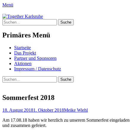
Menü
Together Karlsruhe
Suche
Integration von jungen Menschen mit
nach:
Fluchterfahrung und
Primäres Menü
Migrationshintergrund
Springe
Startseite
zum
Das Projekt
Inhalt
Partner und Sponsoren
Aktionen
Impressum / Datenschutz
Suchen
Suche
nach:
Sommerfest 2018
Posted
Author
18. August 2018
1. Oktober 2018
Meike Wiehl
on
Am 17.08.18 haben wir herzlich zu unserem Sommerfest eingeladen
und zusammen gefeiert.