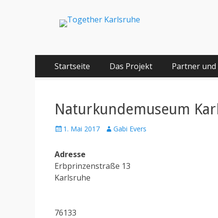
Together Karlsru
Integration von jungen Menschen mit Fluchterfahrun
Springe
Primäres Menü
Startseite
Das Projekt
Partner und
zum
Inhalt
Naturkundemuseum Kar
Posted
Author
1. Mai 2017
Gabi Evers
on
Adresse
Erbprinzenstraße 13
Karlsruhe
76133