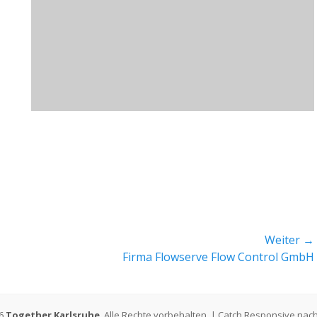
Weiter →
Nächster
Firma Flowserve Flow Control GmbH
Beitrag:
26
Together Karlsruhe
. Alle Rechte vorbehalten. | Catch Responsive nac