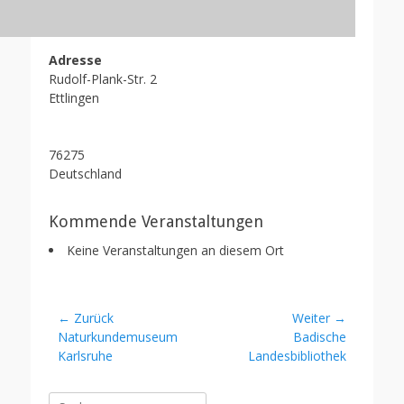
Adresse
Rudolf-Plank-Str. 2
Ettlingen
76275
Deutschland
Kommende Veranstaltungen
Keine Veranstaltungen an diesem Ort
Beitragsnavigation
← Zurück
Weiter →
Vorheriger
Nächster
Naturkundemuseum
Badische
Beitrag:
Beitrag:
Karlsruhe
Landesbibliothek
Suche