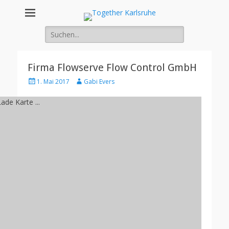
Together
Integration von jungen Menschen mit Fluchterfahrung und
Migrationshintergrund
Suche
Karlsruhe
nach:
Firma Flowserve Flow Control GmbH
Posted
Author
1. Mai 2017
Gabi Evers
on
ade Karte ...