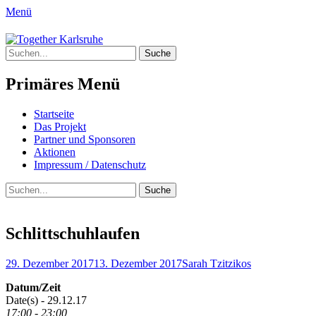
Menü
Together Karlsruhe
Suche
Integration von jungen Menschen mit Flu
nach:
Primäres Menü
Springe
Startseite
zum
Das Projekt
Inhalt
Partner und Sponsoren
Aktionen
Impressum / Datenschutz
Suchen
Suche
nach:
Schlittschuhlaufen
Posted
Author
29. Dezember 2017
13. Dezember 2017
Sarah Tzitzikos
on
Datum/Zeit
Date(s) - 29.12.17
17:00 - 23:00