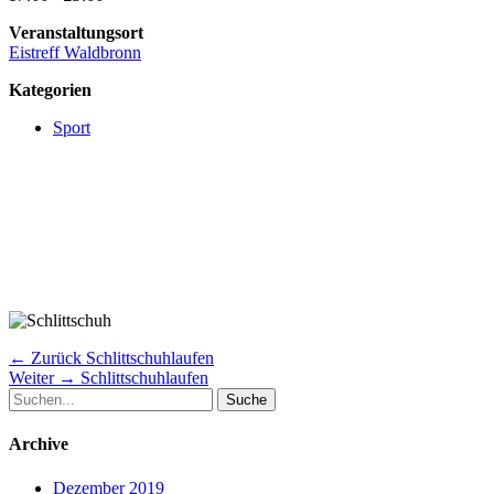
Veranstaltungsort
Eistreff Waldbronn
Kategorien
Sport
Beitragsnavigation
Vorheriger
← Zurück
Schlittschuhlaufen
Nächster
Beitrag:
Weiter →
Schlittschuhlaufen
Suche
Beitrag:
nach:
Archive
Dezember 2019